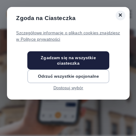
×
Zaloguj
Otwórz
Zgoda na Ciasteczka
Szczegółowe informacje o plikach cookies znajdziesz
w Polityce prywatności
Zgadzam się na wszystkie
ciasteczka
Odrzuć wszystkie opcjonalne
Dostosuj wybór