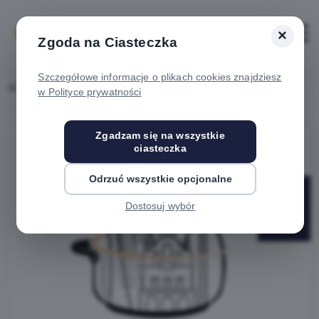
×
Zaloguj
Otwórz
Zgoda na Ciasteczka
Szczegółowe informacje o plikach cookies znajdziesz
Home
Lista aktualności
w Polityce prywatności
Zgadzam się na wszystkie
ciasteczka
Odrzuć wszystkie opcjonalne
19
Dostosuj wybór
sty