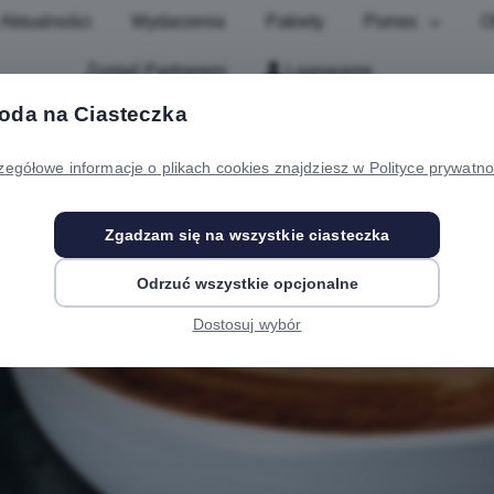
Aktualności
Wydarzenia
Pakiety
Pomoc
O
Zostań Partnerem
Logowanie
oda na Ciasteczka
zegółowe informacje o plikach cookies znajdziesz w Polityce prywatno
Zgadzam się na wszystkie ciasteczka
Odrzuć wszystkie opcjonalne
Dostosuj wybór