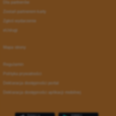
Dla partnerów
Zostań partnerem karty
Zgłoś wydarzenie
eUsługi
Mapa strony
Regulamin
Polityka prywatności
Deklaracja dostępności portal
Deklaracja dostępności aplikacji mobilnej