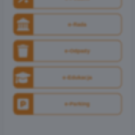
e-Rada
e-Odpady
e-Edukacja
e-Parking