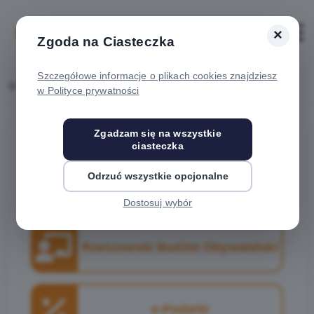
×
Zaloguj
Otwórz
Zgoda na Ciasteczka
Szczegółowe informacje o plikach cookies znajdziesz
Home
e-Rzeszów
w Polityce prywatności
Zgadzam się na wszystkie
ciasteczka
Odrzuć wszystkie opcjonalne
Wirtualny asystent
Dostosuj wybór
Rzeszowski Budżet Obywatelski
e-Podatki