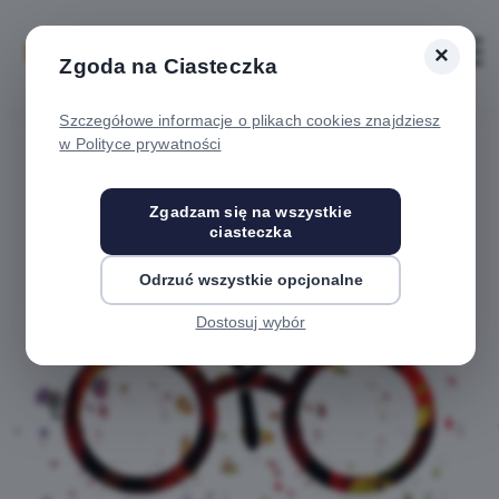
×
Zaloguj
Otwórz
Zgoda na Ciasteczka
Szczegółowe informacje o plikach cookies znajdziesz
w Polityce prywatności
Zgadzam się na wszystkie
ciasteczka
Odrzuć wszystkie opcjonalne
Dostosuj wybór