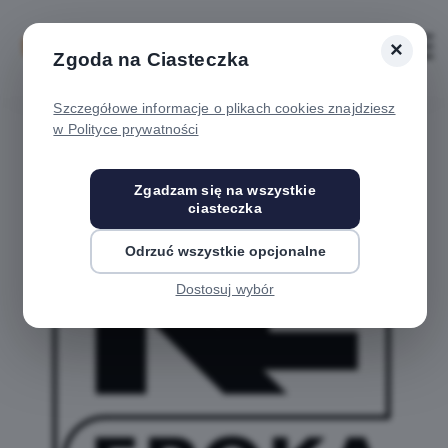
×
Zaloguj
Otwórz
Zgoda na Ciasteczka
Szczegółowe informacje o plikach cookies znajdziesz
w Polityce prywatności
Zgadzam się na wszystkie
ciasteczka
Odrzuć wszystkie opcjonalne
Dostosuj wybór