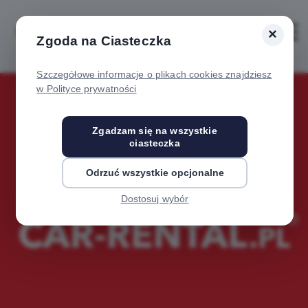
×
Zaloguj
Otwórz
Zgoda na Ciasteczka
Szczegółowe informacje o plikach cookies znajdziesz
w Polityce prywatności
Zgadzam się na wszystkie
ciasteczka
Odrzuć wszystkie opcjonalne
Dostosuj wybór