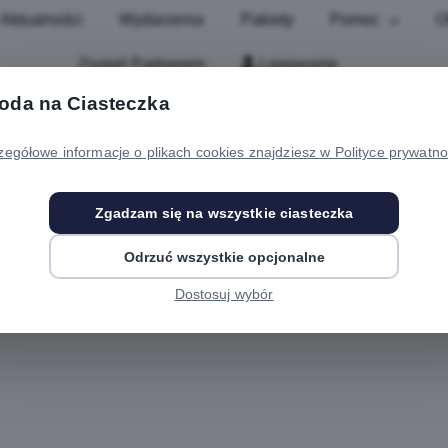
Aktualności
Wydarzenia
Pakiety
Pomoc
O
Zostań Partnerem
Logowanie
oda na Ciasteczka
zegółowe informacje o plikach cookies znajdziesz w Polityce prywatno
kiet Mieszkańca
Zgadzam się na wszystkie ciasteczka
rody
Odrzuć wszystkie opcjonalne
Dostosuj wybór