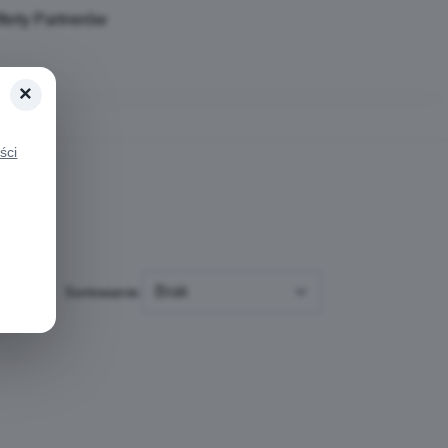
ferty Partnerów
×
ści
Sortowanie: