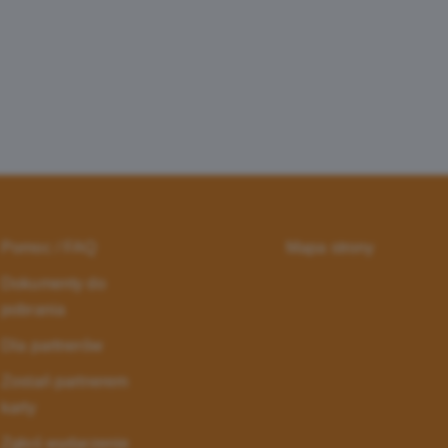
Pomoc / FAQ
Mapa strony
Dokumenty do
pobrania
Dla partnerów
Zostań partnerem
karty
Zgłoś wydarzenie