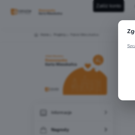
Załóż konto
Zg
Home
Projekty
Pakiet Mieszkańca
Szc
Pa
Nag
Informacje
Nagrody