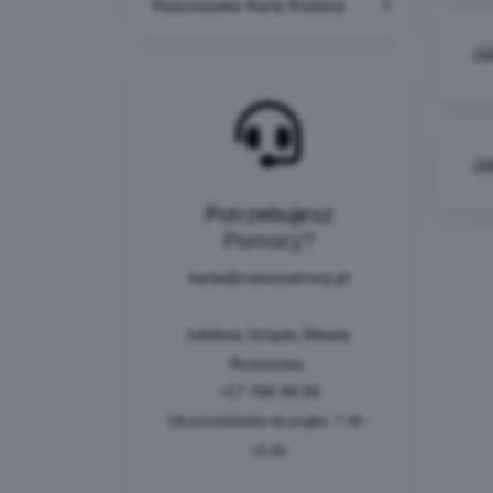
Rzeszowska Karta Rodziny
Ja
Ja
Potrzebujesz
Pomocy?
karta@
rzeszowtomy.pl
Infolinia Urzędu Miasta
Rzeszowa:
+
17 788 99 00
Od poniedziałku do piątku: 7:30 -
15:30