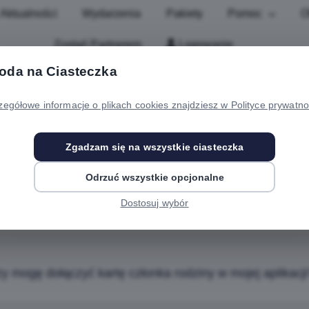
Aktualności
Wydarzenia
Pakiety
Pomoc
O
Zostań Partnerem
Logowanie
oda na Ciasteczka
zegółowe informacje o plikach cookies znajdziesz w Polityce prywatno
nto Rodzinne
Zgadzam się na wszystkie ciasteczka
Odrzuć wszystkie opcjonalne
y niepełnoletnie dziecko może korzystać na swoim telefo
Dostosuj wybór
y mogę dołączyć kartę członka rodziny w mojej aplikacji