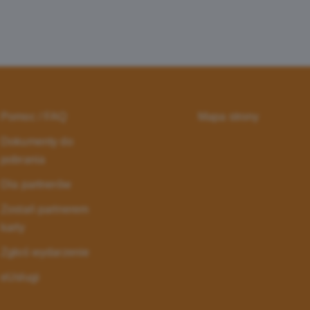
Pomoc / FAQ
Mapa strony
Dokumenty do
pobrania
Dla partnerów
Zostań partnerem
karty
Zgłoś wydarzenie
eUsługi