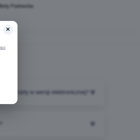
ferty Partnerów
×
ści
nie z Karty w wersji elektronicznej?
?