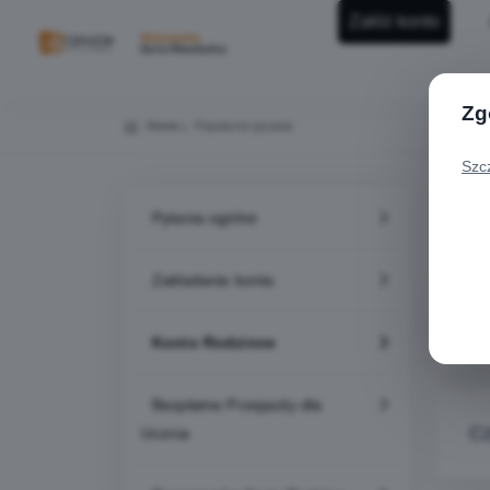
Załóż konto
Zg
Home
Popularne pytania
Szc
Pytania ogólne
Ko
Zakładanie konta
Cz
Konto Rodzinne
Bezpłatne Przejazdy dla
Cz
Ucznia