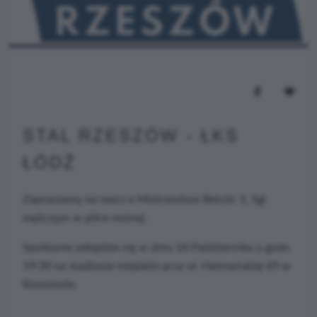
STAL RZESZÓW - ŁKS
ŁÓDŹ
Zapraszamy na mecz o Mistrzostwo Betclic 1. ligi
mężczyzn w piłce nożnej.
Spotkanie odbędzie się w dniu 18 Października o godz.
19:30 na stadionie miejskim przy ul. Hetmańskiej 69 w
Rzeszowie.