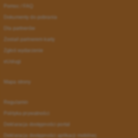
Pomoc / FAQ
Dokumenty do pobrania
Dla partnerów
Zostań partnerem karty
Zgłoś wydarzenie
eUsługi
Mapa strony
Regulamin
Polityka prywatności
Deklaracja dostępności portal
Deklaracja dostępności aplikacji mobilnej