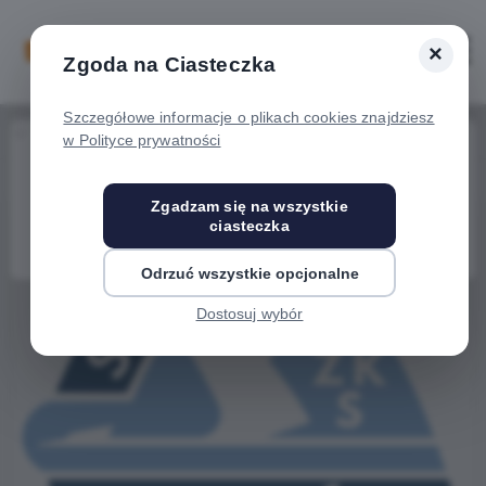
×
Zaloguj
Otwórz
Zgoda na Ciasteczka
Szczegółowe informacje o plikach cookies znajdziesz
Home
Wydarzenia
Stal Rzeszów - ŁKS Łódź
w Polityce prywatności
Wydarzenie już się
zakończyło
Zgadzam się na wszystkie
ciasteczka
Odrzuć wszystkie opcjonalne
Dostosuj wybór