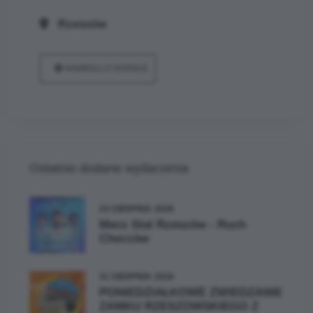
Rzeszów
NAWIGUJ Z GOOGLE
Ostatnio dodane wydarzenia
24 SIERPNIA 2026
Mecz Stal Rzeszów - Ruch
Chorzów
31 SIERPNIA 2026
PONIEDZIAŁKOWE ZWIEDZANIE
ZAMKU RZESZOWSKIEGO Z