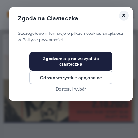
×
Zaloguj
Otwórz
Zgoda na Ciasteczka
Szczegółowe informacje o plikach cookies znajdziesz
Home
Wydarzenia
DIAMOND DOG || Koncert
w Polityce prywatności
Wydarzenie już się
zakończyło
Zgadzam się na wszystkie
ciasteczka
Odrzuć wszystkie opcjonalne
Dostosuj wybór