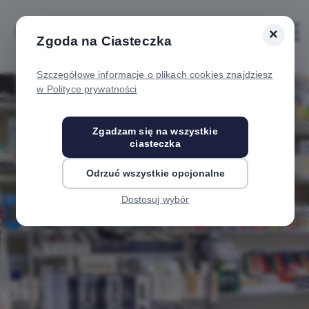
×
Zaloguj
Otwórz
Zgoda na Ciasteczka
Szczegółowe informacje o plikach cookies znajdziesz
w Polityce prywatności
Zgadzam się na wszystkie
ciasteczka
Odrzuć wszystkie opcjonalne
Dostosuj wybór