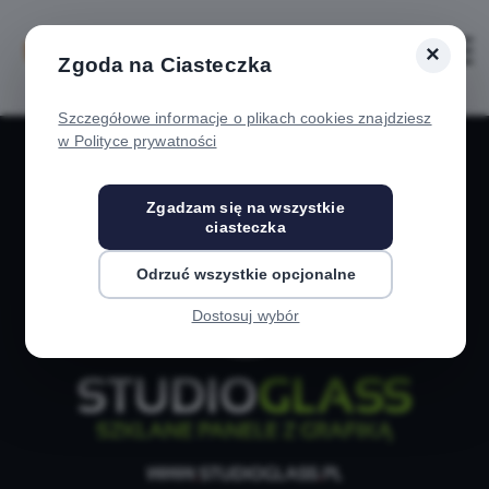
×
Zaloguj
Otwórz
Zgoda na Ciasteczka
Szczegółowe informacje o plikach cookies znajdziesz
w Polityce prywatności
Zgadzam się na wszystkie
ciasteczka
Odrzuć wszystkie opcjonalne
Studioglass
Dostosuj wybór