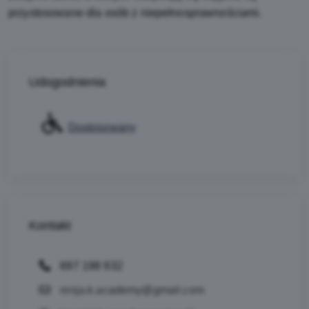
przystosowane dla osób z niepełnosprawnościami.
Udogodnienia
Dostosowany
Kontakt
697 198 932
ninja.k.academy@gmail.com