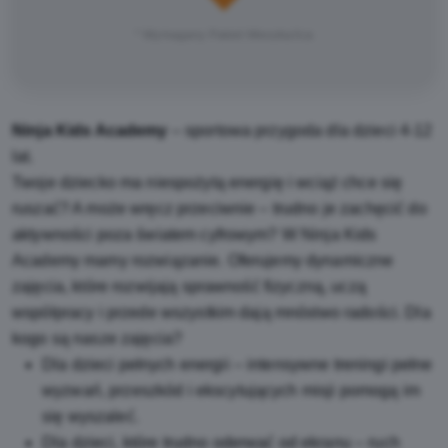
* Wymagany Pakiet Mieszkańca
Ninja Kids Academy
– sportowa przygoda dla dzieci 4-12
lat.
Twoje dziecko ma niespożytą energię i wciąż chce się
ruszać? A może wręcz przeciwnie – trudno je zachęcić do
aktywności poza światem cyfrowym? W Ninja Kids
Academy mamy rozwiązanie. Oferujemy dynamiczne
zajęcia, które rozwijają sprawność fizyczną, uczą
współpracy i przede wszystkim dają mnóstwo radości. Dla
kogo są nasze zajęcia?
Dla dzieci pełnych energii – intensywne treningi pełne
wyzwań, przeszkód i ekscytujących misji pomogą im
się wyszaleć.
Dla dzieci, które trudno oderwać od ekranu – ruch