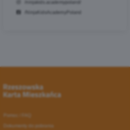
/ninjakids.academypoland/
/NinjaKidsAcademyPoland
Pomoc / FAQ
Dokumenty do pobrania