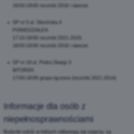
18:00-19:00 roczniki 2018 i starsze
SP nr 5 ul. Słocińska 4
PONIEDZIAŁEK
17:10-18:00 roczniki 2021-2019,
18:00-19:00 roczniki 2018 i starsze
SP nr 19 ul. Piotra Skargi 3
WTOREK
17:00-18:00 grupa łączona (roczniki 2021-2014)
Informacje dla osób z
niepełnosprawnościami
Budynki szkół, w których odbywają się zajęcia, są