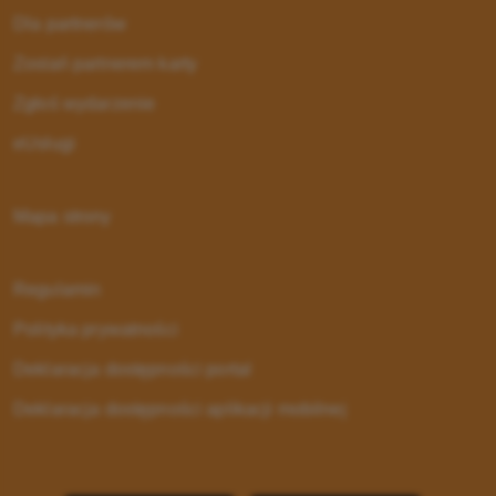
Dla partnerów
Zostań partnerem karty
Zgłoś wydarzenie
eUsługi
Mapa strony
Regulamin
Polityka prywatności
Deklaracja dostępności portal
Deklaracja dostępności aplikacji mobilnej