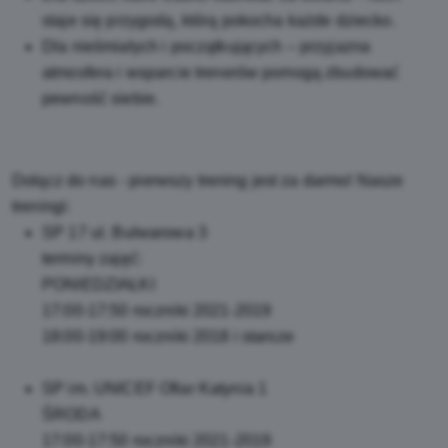
staje się przygodą, którą pokocha każde dziecko.
Dla nieśmiałych i początkujących – przyjazna
atmosfera i wsparcie trenerów pomogą zbudować
pewność siebie.
Dołącz do nas - pierwszy trening jest za darmo! Nasze
treningi:
SP 17 ul. Bulwarowa 3
terminy zajęć:
PONIEDZIAŁKI
17:00-17:50 roczniki 2021-2019
18:00-19:00 roczniki 2018 i starsze
SP im. UNICEF Ofiar Katynia 1
ŚRODA
17:00-17:50 roczniki 2021-2019