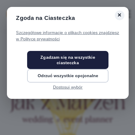
×
Zaloguj
Otwórz
Zgoda na Ciasteczka
Szczegółowe informacje o plikach cookies znajdziesz
w Polityce prywatności
Zgadzam się na wszystkie
ciasteczka
Odrzuć wszystkie opcjonalne
Dostosuj wybór