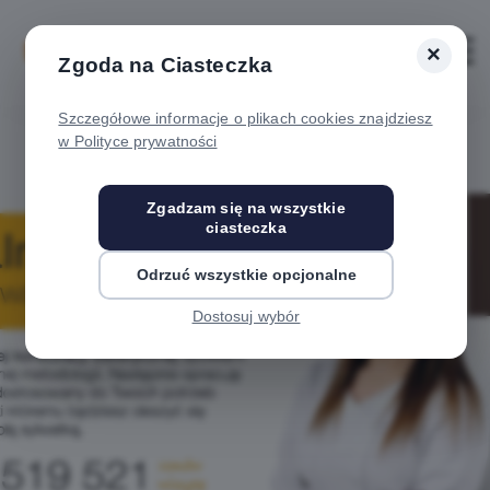
×
Zaloguj
Otwórz
Zgoda na Ciasteczka
Szczegółowe informacje o plikach cookies znajdziesz
w Polityce prywatności
Zgadzam się na wszystkie
ciasteczka
Odrzuć wszystkie opcjonalne
Dostosuj wybór