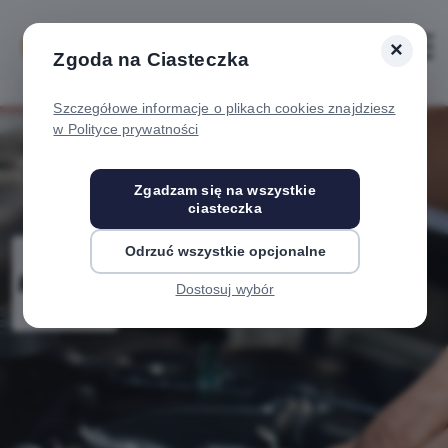
×
Zaloguj
Otwórz
Zgoda na Ciasteczka
Szczegółowe informacje o plikach cookies znajdziesz
w Polityce prywatności
Zgadzam się na wszystkie
ciasteczka
Odrzuć wszystkie opcjonalne
Dostosuj wybór