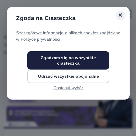
×
Zaloguj
Otwórz
Zgoda na Ciasteczka
Szczegółowe informacje o plikach cookies znajdziesz
Home
Lista aktualności
w Polityce prywatności
Spotkanie RzeszówToMY z Mieszkańcami osiedli: Gen. Władysława Andersa,
Baranówka
Zgadzam się na wszystkie
ciasteczka
Odrzuć wszystkie opcjonalne
Dostosuj wybór