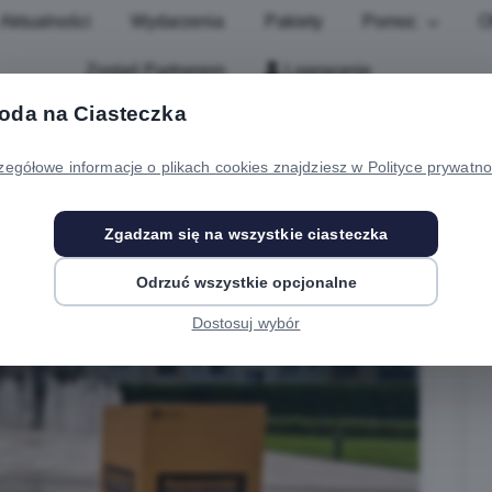
Aktualności
Wydarzenia
Pakiety
Pomoc
O
Zostań Partnerem
Logowanie
oda na Ciasteczka
zegółowe informacje o plikach cookies znajdziesz w Polityce prywatno
Zgadzam się na wszystkie ciasteczka
Odrzuć wszystkie opcjonalne
Dostosuj wybór