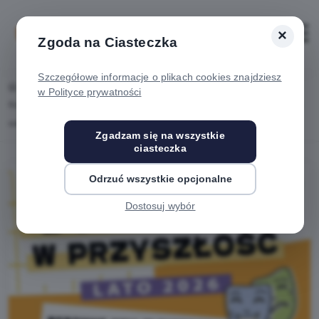
×
Zaloguj
Otwórz
Zgoda na Ciasteczka
Szczegółowe informacje o plikach cookies znajdziesz
Home
Lista aktualności
w Polityce prywatności
Rodzinne wydarzenia projektu socjalnego „Z uśmiechem w przyszłość” przez całe
wakacje na rzeszowskich osiedlach
Zgadzam się na wszystkie
ciasteczka
Odrzuć wszystkie opcjonalne
Dostosuj wybór