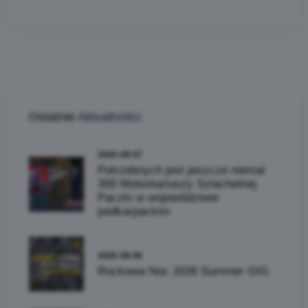
Ostatnie
Aktualności
2026-08-07
Potrzebnych jest jeszcze niemal
300 Wolontariuszy Szlachetnej
Paczki w województwie
podkarpackim
2026-08-06
Rockowa Noc 2026 Summer GIG