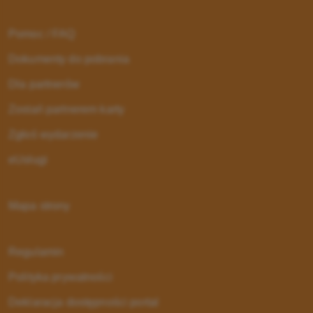
Pomoc / FAQ
Dokumenty do pobrania
Dla partnerów
Zostań partnerem karty
Zgłoś wydarzenie
eUsługi
Mapa strony
Regulamin
Polityka prywatności
Deklaracja dostępności portal