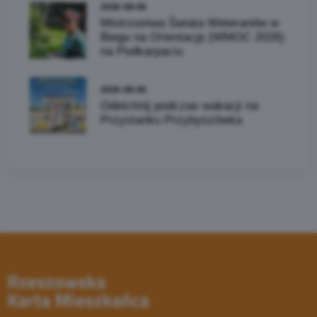
2026-08-06
Mistrzostwa Świata Weteranów w
Biegu na Orientację (WMOC 2026)
na Podkarpaciu
2026-08-06
Odetchnij podczas wakacji na
Przystanku Przybyszówka