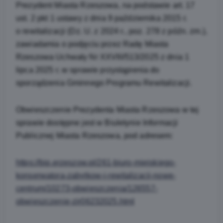
Prezydent Miasta Rzeszowa, na podstawie art. 17
ust. 2 pkt 1 ustawy z dnia 9 października 2015 r.
o rewitalizacji (Dz. U. z 2024 r., poz. 278 z późn. zm.),
zawiadamia o podjęciu przez Radę Miasta
Rzeszowa Uchwały Nr XXVIII/513/2025 z dnia 1
lipca 2025 r. w sprawie przystąpienia do
sporządzenia Gminnego Programu Rewitalizacji.
Obwieszczenie Prezydenta Miasta Rzeszowa w tej
sprawie dostępne jest w Biuletynie Informacji
Publicznej Miasta Rzeszowa, pod adresem:
https://bip.erzeszow.pl/261-biuro-miejskiego-
konserwatora-zabytkow-i-rewitalizacji-nowe-
centrum/10273-obwieszczenia/126557-
obwieszczenie-zir06232025.html