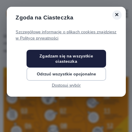
×
Zaloguj
Otwórz
Zgoda na Ciasteczka
Szczegółowe informacje o plikach cookies znajdziesz
Home
Lista aktualności
w Polityce prywatności
Informacja o przystąpieniu do sporządzenia Gminnego Programu Rewitalizacji
Miasta Rzeszowa
Zgadzam się na wszystkie
ciasteczka
Odrzuć wszystkie opcjonalne
Dostosuj wybór