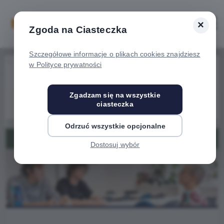
×
Zaloguj
Otwórz
Zgoda na Ciasteczka
Szczegółowe informacje o plikach cookies znajdziesz
Home
Wydarzenia
Żywa Biblioteka
w Polityce prywatności
Wydarzenie już się
zakończyło
Zgadzam się na wszystkie
ciasteczka
Odrzuć wszystkie opcjonalne
Dostosuj wybór